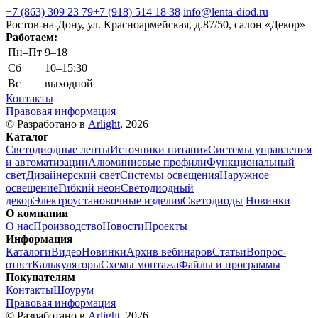
+7 (863) 309 23 79
+7 (918) 514 18 38
info@lenta-diod.ru
Ростов-на-Дону, ул. Красноармейская, д.87/50, салон «Декор»
Работаем:
Пн–Пт
9–18
Сб
10–15:30
Вс
выходной
Контакты
Правовая информация
© Разработано в
Arlight
, 2026
Каталог
Светодиодные ленты
Источники питания
Системы управления
и автоматизации
Алюминиевые профили
Функциональный
свет
Дизайнерский свет
Системы освещения
Наружное
освещение
Гибкий неон
Светодиодный
декор
Электроустановочные изделия
Светодиоды
Новинки
О компании
О нас
Производство
Новости
Проекты
Информация
Каталоги
Видео
Новинки
Архив вебинаров
Статьи
Вопрос-
ответ
Калькуляторы
Схемы монтажа
Файлы и программы
Покупателям
Контакты
Шоурум
Правовая информация
© Разработано в
Arlight
, 2026