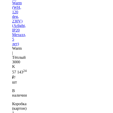
Warm
(WH,
120
deg,
230V)
(Arlight,
IP20
Металл,
5
лет)
Warm
|
Тёплый
3000
K
24
57 143
₽/
шт
В
наличии
Коробка
(картон)
1