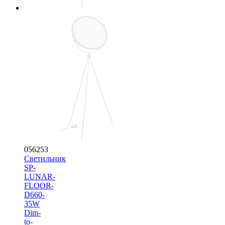
056253
Светильник
SP-
LUNAR-
FLOOR-
D660-
35W
Dim-
to-