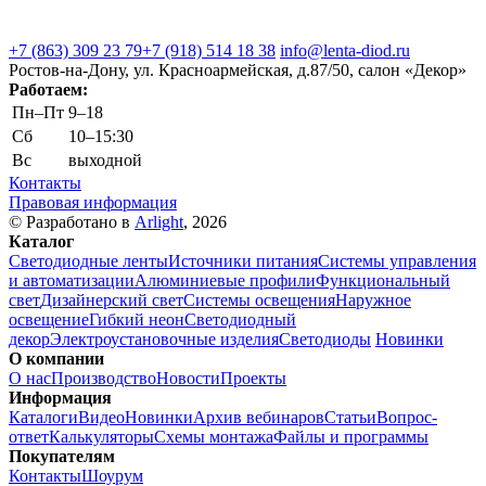
+7 (863) 309 23 79
+7 (918) 514 18 38
info@lenta-diod.ru
Ростов-на-Дону, ул. Красноармейская, д.87/50, салон «Декор»
Работаем:
Пн–Пт
9–18
Сб
10–15:30
Вс
выходной
Контакты
Правовая информация
© Разработано в
Arlight
, 2026
Каталог
Светодиодные ленты
Источники питания
Системы управления
и автоматизации
Алюминиевые профили
Функциональный
свет
Дизайнерский свет
Системы освещения
Наружное
освещение
Гибкий неон
Светодиодный
декор
Электроустановочные изделия
Светодиоды
Новинки
О компании
О нас
Производство
Новости
Проекты
Информация
Каталоги
Видео
Новинки
Архив вебинаров
Статьи
Вопрос-
ответ
Калькуляторы
Схемы монтажа
Файлы и программы
Покупателям
Контакты
Шоурум