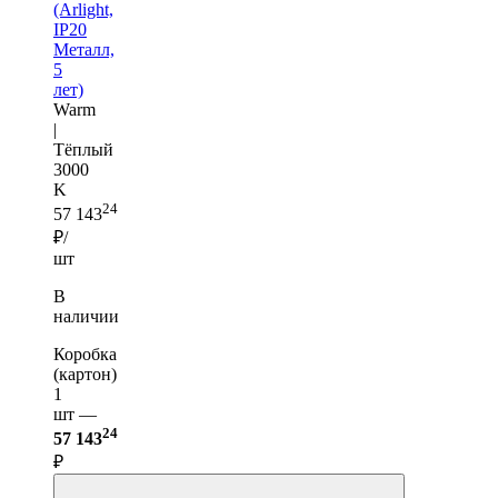
(Arlight,
IP20
Металл,
5
лет)
Warm
|
Тёплый
3000
K
24
57 143
₽/
шт
В
наличии
Коробка
(картон)
1
шт —
24
57 143
₽