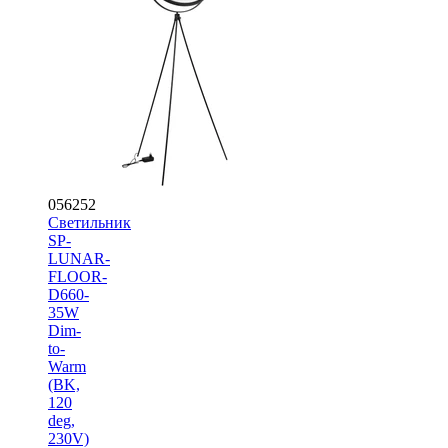
056252
Светильник
SP-
LUNAR-
FLOOR-
D660-
35W
Dim-
to-
Warm
(BK,
120
deg,
230V)