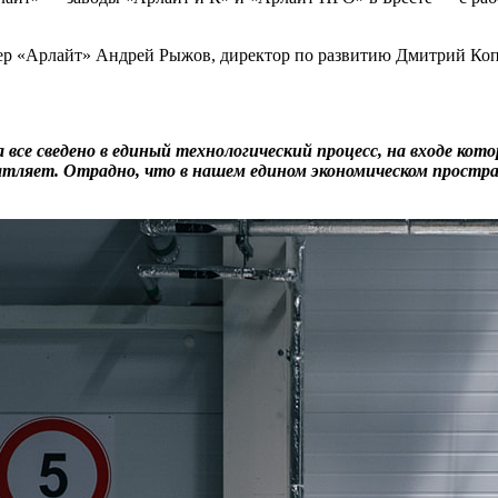
 «Арлайт» Андрей Рыжов, директор по развитию Дмитрий Копчи
а все сведено в единый технологический процесс, на входе ко
тляет. Отрадно, что в нашем едином экономическом простра