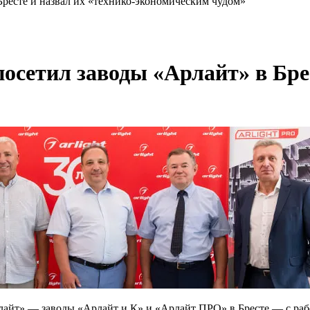
Бресте и назвал их «технико-экономическим чудом»
посетил заводы «Арлайт» в Брес
айт» — заводы «Арлайт и К» и «Арлайт ПРО» в Бресте — с раб