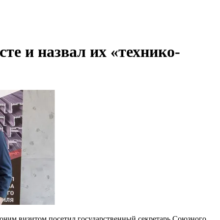
те и назвал их «технико-
очим визитом посетил государственный секретарь Союзного